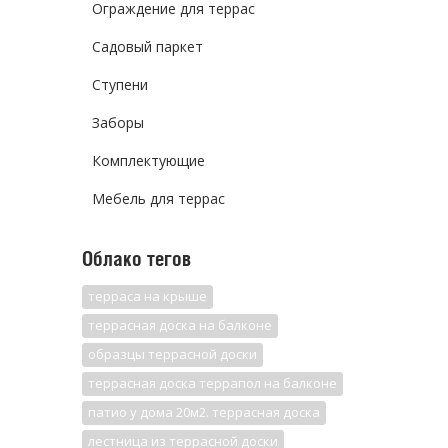
Ограждение для террас
Садовый паркет
Ступени
Заборы
Комплектующие
Мебель для террас
Облако тегов
терраса на крыше
террасная доска на балконе
образцы террасной доски
террасная доска террапол на балконе
патио у дома 20м2. террасная доска
лестница из террасной доски