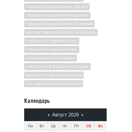
террасная доска вечное дерево
террасная доска вечное дерево.
террасная доска polivan 3d черный
монтаж террасной доски на балконе
отделка коттеджа 800 м.кв.
отделка коттеджа 500 м.кв.
керамогранит на террасе
композитный фасад на коттедже
фасад коттедж из алюкобонд
коттедж из алюмокомпозита
Календарь
«
Август 2026
»
Пн
Вт
Ср
Чт
Пт
Сб
Вс